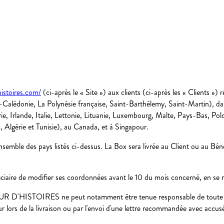
histoires.com/
(ci-après le « Site ») aux clients (ci-après les « Clients 
alédonie, La Polynésie française, Saint-Barthélemy, Saint-Martin), dan
, Irlande, Italie, Lettonie, Lituanie, Luxembourg, Malte, Pays-Bas, Po
lgérie et Tunisie), au Canada, et à Singapour.
ensemble des pays listés ci-dessus. La Box sera livrée au Client ou au Bén
iciaire de modifier ses coordonnées avant le 10 du mois concerné, en se
REUR D'HISTOIRES ne peut notamment être tenue responsable de toute d
ur lors de la livraison ou par l'envoi d'une lettre recommandée avec accusé