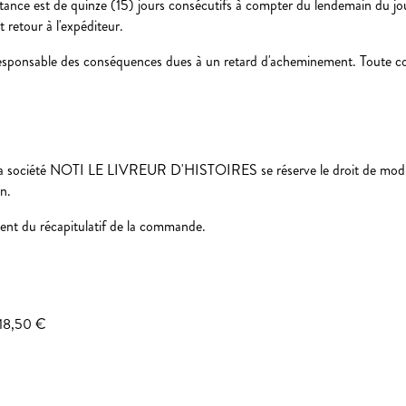
n instance est de quinze (15) jours consécutifs à compter du lendemain du j
t retour à l'expéditeur.
nsable des conséquences dues à un retard d'acheminement. Toute comm
n. La société NOTI LE LIVREUR D'HISTOIRES se réserve le droit de modifi
n.
ment du récapitulatif de la commande.
 18,50 €