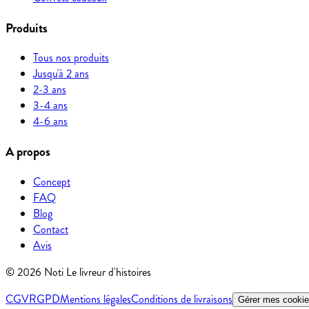
Produits
Tous nos produits
Jusqu'à 2 ans
2-3 ans
3-4 ans
4-6 ans
A propos
Concept
FAQ
Blog
Contact
Avis
©
2026
Noti Le livreur d'histoires
CGV
RGPD
Mentions légales
Conditions de livraisons
Gérer mes cooki